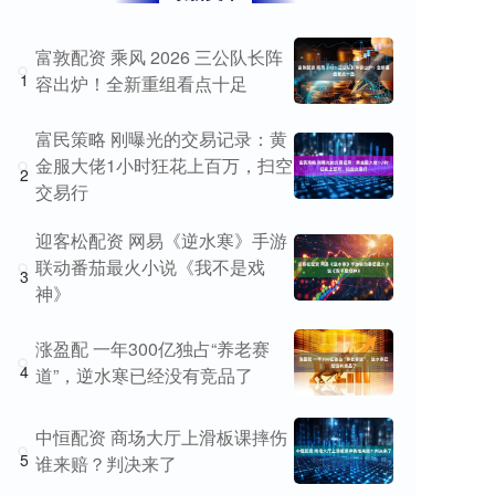
富敦配资 乘风 2026 三公队长阵
1
容出炉！全新重组看点十足
富民策略 刚曝光的交易记录：黄
金服大佬1小时狂花上百万，扫空
2
交易行
迎客松配资 网易《逆水寒》手游
联动番茄最火小说《我不是戏
3
神》
涨盈配 一年300亿独占“养老赛
4
道”，逆水寒已经没有竞品了
中恒配资 商场大厅上滑板课摔伤
5
谁来赔？判决来了