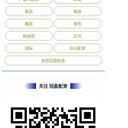
股东
股份
截至
债市
财政部
正式
国际
启云配资
全部话题标签
关注 冠盈配资