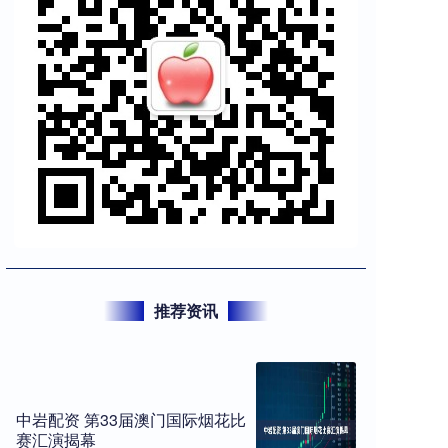
推荐资讯
中岩配资 第33届澳门国际烟花比
赛汇演揭幕