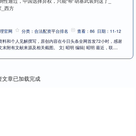
压倒性通过，中国选择弃权，只能“帮”胡塞武装到这了_
家_西方
理官网
分类：合法配资平台排名
查看：86
日期：11-12
资料和个人见解撰写，原创内容在今日头条全网首发72小时，感谢
附有文献来源及相关截图。 文| 昭明 编辑| 昭明 最近，联....
资文章已加载完成