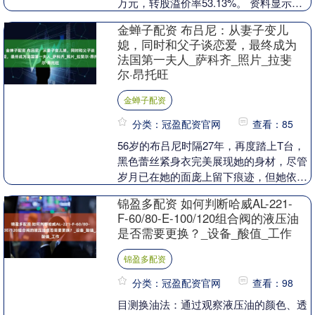
万元，转股溢价率53.13%。 资料显示，
三房转债信用级别为“A+”，....
金蝉子配资 布吕尼：从妻子变儿
媳，同时和父子谈恋爱，最终成为
法国第一夫人_萨科齐_照片_拉斐
尔·昂托旺
金蝉子配资
分类：冠盈配资官网
查看：85
56岁的布吕尼时隔27年，再度踏上T台，
黑色蕾丝紧身衣完美展现她的身材，尽管
岁月已在她的面庞上留下痕迹，但她依旧
是全场的焦点。她既被称作“永不老去的
锦盈多配资 如何判断哈威AL-221-
传奇”，也有....
F-60/80-E-100/120组合阀的液压油
是否需要更换？_设备_酸值_工作
锦盈多配资
分类：冠盈配资官网
查看：98
目测换油法：通过观察液压油的颜色、透