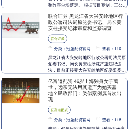
整阵容尘埃落定。 根据节目赛制，三公共
组建六支战队。王濛、张月、萧蔷、孙怡
联合证券 黑龙江省大兴安岭地区行
凭借二公个....
政公署司法局原党委书记、局长黄
安柱接受纪律审查和监察调查
联合证券
分类：冠盈配资官网
查看：110
黑龙江省大兴安岭地区行政公署司法局原
党委书记、局长黄安柱涉嫌严重违纪违
法，目前正接受大兴安岭地区纪委监委纪
律审查和监察调查。....
亿富道配资 46岁上海独身女子离
世，远亲无法用其遗产为她买墓
地？民政部门：类似案例属首次出
现
亿富道配资
分类：冠盈配资官网
查看：118
来源：@每日经济新闻微博 #独身女子离