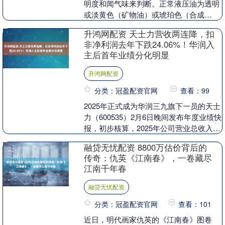
明度和闻气味来判断。正常液压油为透明
或淡黄色（矿物油）或琥珀色（合成
油），无强烈气味。若油液变成深褐色或
升鸿网配资 天士力营收两连降，扣
黑色，说明可能氧化或....
非净利润去年下跌24.06%！华润入
主后首年业绩分化明显
升鸿网配资
分类：冠盈配资官网
查看：99
2025年正式成为华润三九旗下一员的天士
力（600535）2月6日晚间发布年度业绩快
报，初步核算，2025年公司营业总收入为
82.36亿元，同比减少3.08%；....
融贷无忧配资 8800万估价背后的
传奇：仇英《江南春》，一卷藏尽
江南千年春
融贷无忧配资
分类：冠盈配资官网
查看：101
近日，明代画家仇英的《江南春》图卷