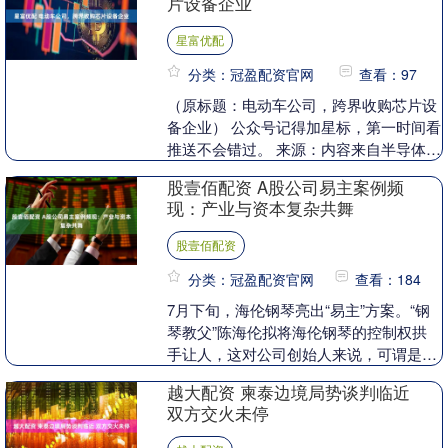
片设备企业
星富优配
分类：冠盈配资官网
查看：97
（原标题：电动车公司，跨界收购芯片设
备企业） 公众号记得加星标，第一时间看
推送不会错过。 来源：内容来自半导体行
业观察综合。 绿通科技公告，公司拟使用
股壹佰配资 A股公司易主案例频
超募资金4....
现：产业与资本复杂共舞
股壹佰配资
分类：冠盈配资官网
查看：184
7月下旬，海伦钢琴亮出“易主”方案。“钢
琴教父”陈海伦拟将海伦钢琴的控制权拱
手让人，这对公司创始人来说，可谓是创
业时代的悄然落幕。 海伦钢琴并非孤例。
越大配资 柬泰边境局势谈判临近
据上海证券....
双方交火未停