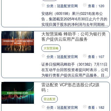
分类：冠盈配资官网
查看：120
安德利（605198）果汁(02218)发布公
告，集团截至2025年6月30日止六个月的
实现归属于股东的净利润与去年同期相
比，预计将由约人民币1.34亿元增加到....
大智慧策略 蜂助手：公司为银行类
客户提供云应用产品服务
大智慧策略
分类：冠盈配资官网
查看：107
证券日报网讯蜂助手（301382）7月11日
在互动平台回答投资者提问时表示，公司
为银行类客户提供云应用产品服务。目
前，公司正在积极推进相关云产品在金融
雷达配资 VCP形态选股公式2源
公司的部署....
码：
雷达配资
分类：冠盈配资官网
查看：182