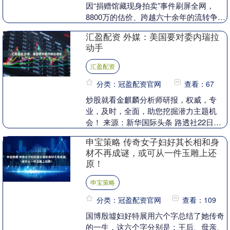
因“捐赠馆藏现身拍卖”事件刷屏全网，
8800万的估价、跨越六十余年的流转争
议，让这幅传世名作走到了公众视野中
汇盈配资 外媒：美国要对委内瑞拉
心。抛开喧嚣的争议....
动手
汇盈配资
分类：冠盈配资官网
查看：67
炒股就看金麒麟分析师研报，权威，专
业，及时，全面，助您挖掘潜力主题机
会！ 来源：新华国际头条 路透社22日援
引数名匿名美国官员的话报道，美国已准
申宝策略 传奇女子妇好其长相和身
备好于近日对委内....
材不再成谜，或可从一件玉雕上还
原！
申宝策略
分类：冠盈配资官网
查看：109
国博殷墟妇好特展用六个字总结了她传奇
的一生，这六个字分别是：王后、母亲、