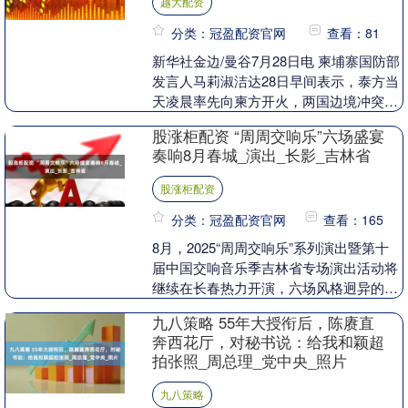
越大配资
分类：冠盈配资官网
查看：81
新华社金边/曼谷7月28日电 柬埔寨国防部
发言人马莉淑洁达28日早间表示，泰方当
天凌晨率先向柬方开火，两国边境冲突已
进入第五天。泰国军方当天表示，柬方攻
股涨柜配资 “周周交响乐”六场盛宴
击彻夜未....
奏响8月春城_演出_长影_吉林省
股涨柜配资
分类：冠盈配资官网
查看：165
8月，2025“周周交响乐”系列演出暨第十
届中国交响音乐季吉林省专场演出活动将
继续在长春热力开演，六场风格迥异的交
响盛宴将陆续登场，从本土乐团的深耕演
九八策略 55年大授衔后，陈赓直
绎到跨省乐....
奔西花厅，对秘书说：给我和颖超
拍张照_周总理_党中央_照片
九八策略