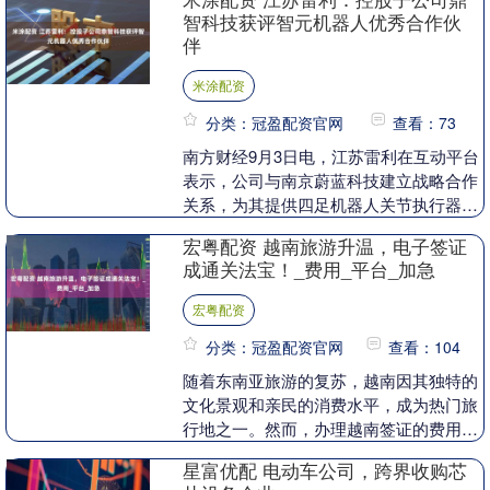
的苗寨、酸爽入....
智科技获评智元机器人优秀合作伙
伴
米涂配资
分类：冠盈配资官网
查看：73
南方财经9月3日电，江苏雷利在互动平台
表示，公司与南京蔚蓝科技建立战略合作
关系，为其提供四足机器人关节执行器，
控股子公司鼎智科技获评智元机器人优秀
宏粤配资 越南旅游升温，电子签证
合作伙伴。....
成通关法宝！_费用_平台_加急
宏粤配资
分类：冠盈配资官网
查看：104
随着东南亚旅游的复苏，越南因其独特的
文化景观和亲民的消费水平，成为热门旅
行地之一。然而，办理越南签证的费用、
流程和注意事项常常让首次出行的游客感
星富优配 电动车公司，跨界收购芯
到困惑。本文将从....