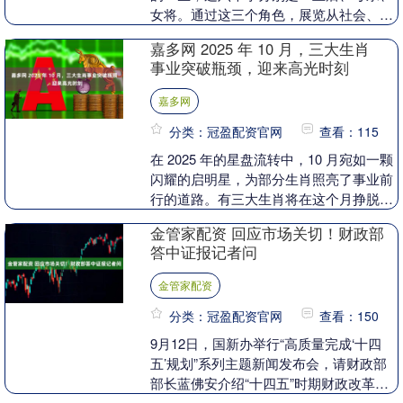
女将。通过这三个角色，展览从社会、家
庭和历史的角度对她的生平进行了详细的
嘉多网 2025 年 10 月，三大生肖
阐述，体现了她不....
事业突破瓶颈，迎来高光时刻
嘉多网
分类：冠盈配资官网
查看：115
在 2025 年的星盘流转中，10 月宛如一颗
闪耀的启明星，为部分生肖照亮了事业前
行的道路。有三大生肖将在这个月挣脱过
往的束缚，突破事业瓶颈，迎来属于自己
金管家配资 回应市场关切！财政部
的高光....
答中证报记者问
金管家配资
分类：冠盈配资官网
查看：150
9月12日，国新办举行“高质量完成‘十四
五’规划”系列主题新闻发布会，请财政部
部长蓝佛安介绍“十四五”时期财政改革发
展成效。 关于下一步财政政策、扩内需、