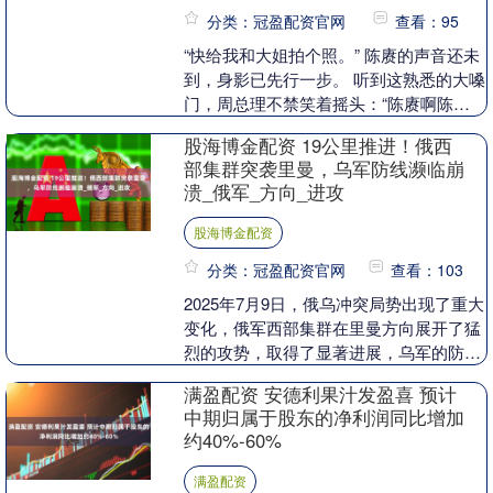
分类：冠盈配资官网
查看：95
“快给我和大姐拍个照。” 陈赓的声音还未
到，身影已先行一步。 听到这熟悉的大嗓
门，周总理不禁笑着摇头：“陈赓啊陈
赓，真是没变……” 陈赓迈着大步走进西
股海博金配资 19公里推进！俄西
花厅，面对....
部集群突袭里曼，乌军防线濒临崩
溃_俄军_方向_进攻
股海博金配资
分类：冠盈配资官网
查看：103
2025年7月9日，俄乌冲突局势出现了重大
变化，俄军西部集群在里曼方向展开了猛
烈的攻势，取得了显著进展，乌军的防线
面临巨大压力。自7月初俄军发动第二波
满盈配资 安德利果汁发盈喜 预计
夏季攻势以....
中期归属于股东的净利润同比增加
约40%-60%
满盈配资