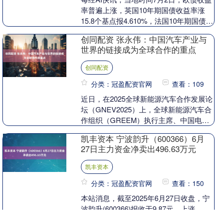
率普遍上涨，英国10年期国债收益率涨
15.8个基点报4.610%，法国10年期国债收
益率涨7.2个基点报3.320%，德....
创同配资 张永伟：中国汽车产业与
世界的链接成为全球合作的重点
创同配资
分类：冠盈配资官网
查看：109
近日，在2025全球新能源汽车合作发展论
坛（GNEV2025）上，全球新能源汽车合
作组织（GREEM）执行主席、中国电动
汽车百人会副理事长兼秘书长张永伟发表
凯丰资本 宁波韵升（600366）6月
主旨....
27日主力资金净卖出496.63万元
凯丰资本
分类：冠盈配资官网
查看：150
本站消息，截至2025年6月27日收盘，宁
波韵升(600366)报收于9.87元，上涨