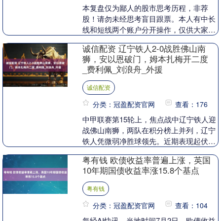
本复盘仅为鄙人的股市思考历程，非荐
股！请勿未经思考盲目跟票。本人有中长
线和短线两个账户分开操作，仅供大家探
讨参考。 上一次陶博士公众号分享了有关
诚信配资 辽宁铁人2-0战胜佛山南
VCP形态的操作....
狮，安以恩破门，姆本扎梅开二度
_费利佩_刘浪舟_外援
诚信配资
分类：冠盈配资官网
查看：176
中甲联赛第15轮上，焦点战中辽宁铁人迎
战佛山南狮，两队在积分榜上并列，辽宁
铁人凭微弱净胜球领先。近期表现起伏的
辽宁铁人多次陷入不胜，与对手重庆铜梁
粤有钱 欧债收益率普遍上涨，英国
龙形成势均力敌....
10年期国债收益率涨15.8个基点
粤有钱
分类：冠盈配资官网
查看：104
每经AI快讯，当地时间7月2日，欧债收益