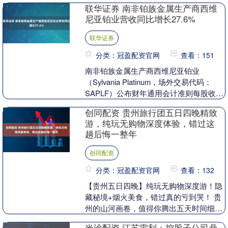
联华证券 南非铂族金属生产商西维
化解存....
尼亚铂业营收同比增长27.6%
联华证券
分类：冠盈配资官网
查看：151
南非铂族金属生产商西维尼亚铂业
（Sylvania Platinum，场外交易代码：
SAPLF）公布财年通用会计准则每股收益
0.08美元，营收达1.0423亿美元....
创同配资 贵州旅行团五日四晚精致
游，纯玩无购物深度体验，错过这
趟后悔一整年
创同配资
分类：冠盈配资官网
查看：132
【贵州五日四晚】纯玩无购物深度游！隐
藏秘境+烟火美食，错过真的亏到哭！ 贵
州的山河画卷，值得你腾出五天时间细细
品读。这里有惊心动魄的瀑布、云雾缭绕
米涂配资 江苏雷利：控股子公司鼎