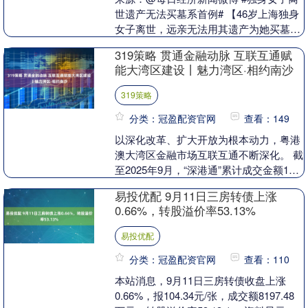
世遗产无法买墓系首例# 【46岁上海独身
女子离世，远亲无法用其遗产为她买墓
地？民政部门：类似案例属首次出现】#
319策略 贯通金融动脉 互联互通赋
如何处理无人....
能大湾区建设丨魅力湾区·相约南沙
319策略
分类：冠盈配资官网
查看：149
以深化改革、扩大开放为根本动力，粤港
澳大湾区金融市场互联互通不断深化。 截
至2025年9月，“深港通”累计成交金额125
万亿元，其中深股通成为外资配置A股
易投优配 9月11日三房转债上涨
的“主....
0.66%，转股溢价率53.13%
易投优配
分类：冠盈配资官网
查看：110
本站消息，9月11日三房转债收盘上涨
0.66%，报104.34元/张，成交额8197.48