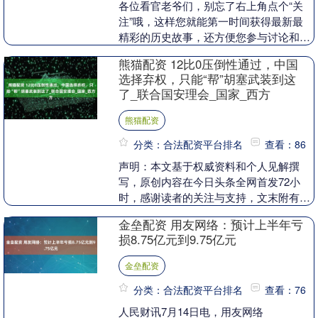
各位看官老爷们，别忘了右上角点个“关
注”哦，这样您就能第一时间获得最新最
精彩的历史故事，还方便您参与讨论和分
享，感谢大家的支持！ 1955年2月11日，
熊猫配资 12比0压倒性通过，中国
党中央经....
选择弃权，只能“帮”胡塞武装到这
了_联合国安理会_国家_西方
熊猫配资
分类：合法配资平台排名
查看：86
声明：本文基于权威资料和个人见解撰
写，原创内容在今日头条全网首发72小
时，感谢读者的关注与支持，文末附有文
献来源及相关截图。 文| 昭明 编辑| 昭明
金垒配资 用友网络：预计上半年亏
最近，联....
损8.75亿元到9.75亿元
金垒配资
分类：合法配资平台排名
查看：76
人民财讯7月14日电，用友网络