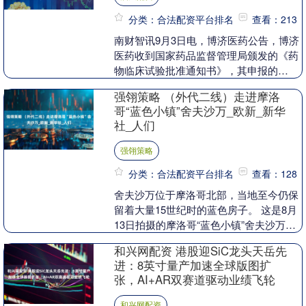
分类：合法配资平台排名
查看：213
南财智讯9月3日电，博济医药公告，博济
医药收到国家药品监督管理局颁发的《药
物临床试验批准通知书》，其申报的
FCZR获得临床试验批准。该药物属于化
强翎策略 （外代二线）走进摩洛
学药品2.2/2....
哥“蓝色小镇”舍夫沙万_欧新_新华
社_人们
强翎策略
分类：合法配资平台排名
查看：128
舍夫沙万位于摩洛哥北部，当地至今仍保
留着大量15世纪时的蓝色房子。 这是8月
13日拍摄的摩洛哥“蓝色小镇”舍夫沙万一
景。 新华社/欧新 8月13日，人们走在摩
和兴网配资 港股迎SiC龙头天岳先
洛....
进：8英寸量产加速全球版图扩
张，AI+AR双赛道驱动业绩飞轮
和兴网配资