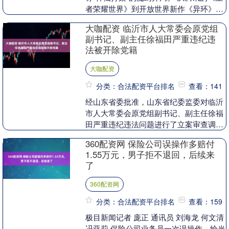
者荣耀世界》到开放世界新作《异环》，
再到情怀满满的《洛克王国》手游，几乎
大咖配资 临沂市人大常委会原党组
所有大厂....
副书记、副主任徐福田严重违纪违
法被开除党籍
大咖配资
分类：合法配资平台排名
查看：141
经山东省委批准，山东省纪委监委对临沂
市人大常委会原党组副书记、副主任徐福
田严重违纪违法问题进行了立案审查调
查。 经查，徐福田丧失理想信念，背弃初
360配资网 保险公司误操作多赔付
心使命，在党内搞....
1.55万元，男子拒不退回，后续来
了
360配资网
分类：合法配资平台排名
查看：159
极目新闻记者 庞正 通讯员 刘海龙 何文清
冯亚莉 保险公司业务员一次误操作，给当