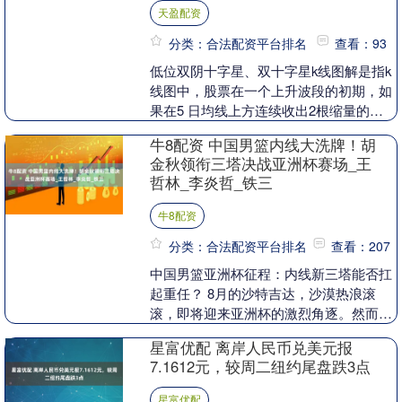
天盈配资
分类：合法配资平台排名
查看：93
低位双阴十字星、双十字星k线图解是指k
线图中，股票在一个上升波段的初期，如
果在5 日均线上方连续收出2根缩量的十
字星K 线，这种“双十字星”走势的出现是
牛8配资 中国男篮内线大洗牌！胡
股票开始....
金秋领衔三塔决战亚洲杯赛场_王
哲林_李炎哲_铁三
牛8配资
分类：合法配资平台排名
查看：207
中国男篮亚洲杯征程：内线新三塔能否扛
起重任？ 8月的沙特吉达，沙漠热浪滚
滚，即将迎来亚洲杯的激烈角逐。然而，
中国男篮却面临着严峻的内线危机。主力
星富优配 离岸人民币兑美元报
中锋周琦因腰伤复....
7.1612元，较周二纽约尾盘跌3点
星富优配