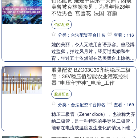
佰亿配资 她是中国第一美妇，因貌
美曾被克林顿接见，为显年轻28年
不近男色_宫雪花_法国_容颜
佰亿配资
分类：合法配资平台排名
查看：116
她的美丽，令人无法用言语形容。曾经蹲
过监狱，拍过风月片，经历过离婚和生
育，年过五十依然能在选美舞台上惊艳四
座，光彩照人。连克林顿都亲自接见，想
股巢配资 BZG03C36齐纳稳压二极
要一睹她绝世的容颜....
管：36V稳压值智能农业灌溉控制
器 “电压守护神”_电流_工作
股巢配资
分类：合法配资平台排名
查看：169
稳压二极管（Zener diode），也被称为齐
纳二极管，是一种特殊的半导体二极管，
能够在电流或温度发生变化的情况下维持
稳定的电压，以下是对稳压二极管的详细