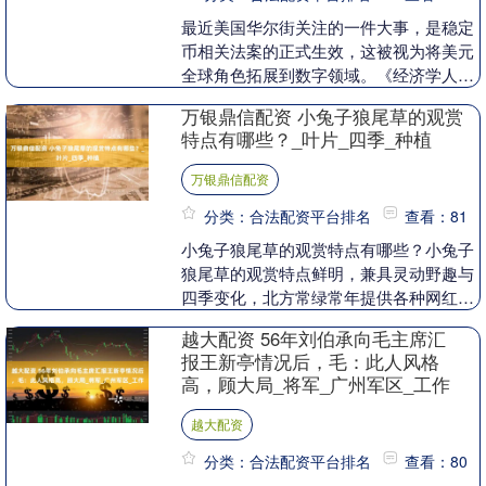
最近美国华尔街关注的一件大事，是稳定
币相关法案的正式生效，这被视为将美元
全球角色拓展到数字领域。《经济学人》
杂志称，加密货币的大爆炸将彻底改变金
万银鼎信配资 小兔子狼尾草的观赏
融业。事实上，在....
特点有哪些？_叶片_四季_种植
万银鼎信配资
分类：合法配资平台排名
查看：81
小兔子狼尾草的观赏特点有哪些？小兔子
狼尾草的观赏特点鲜明，兼具灵动野趣与
四季变化，北方常绿常年提供各种网红观
赏草、水生植物、地被花境、造林苗、工
越大配资 56年刘伯承向毛主席汇
程绿化苗木、竹苗....
报王新亭情况后，毛：此人风格
高，顾大局_将军_广州军区_工作
越大配资
分类：合法配资平台排名
查看：80