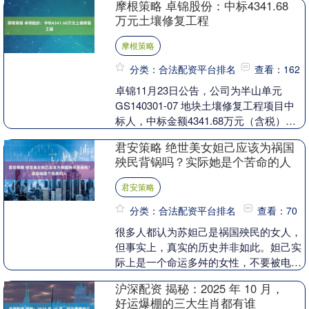
摩根策略 卓锦股份：中标4341.68
的旅游旺....
万元土壤修复工程
摩根策略
分类：合法配资平台排名
查看：162
卓锦11月23日公告，公司为半山单元
GS140301-07 地块土壤修复工程项目中
标人，中标金额4341.68万元（含税）。
海量资讯、精准解读，尽在新浪财经....
君安策略 绝世美女妲己应该为祸国
殃民背锅吗？实际她是个苦命的人
君安策略
分类：合法配资平台排名
查看：70
很多人都认为苏妲己是祸国殃民的女人，
但事实上，真实的历史并非如此。妲己实
际上是一个命运多舛的女性，不要被电视
剧和小说中的描写误导。妲己的姓是己，
沪深配资 揭秘：2025 年 10 月，
字妲，她出生于苏....
好运爆棚的三大生肖都有谁