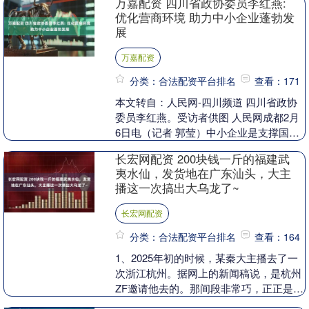
万嘉配资 四川省政协委员李红燕:
介绍....
优化营商环境 助力中小企业蓬勃发
展
万嘉配资
分类：合法配资平台排名
查看：171
本文转自：人民网-四川频道 四川省政协
委员李红燕。受访者供图 人民网成都2月
6日电（记者 郭莹）中小企业是支撑国民
经济和社会发展的“生力军”，是扩大就业
长宏网配资 200块钱一斤的福建武
改善民生....
夷水仙，发货地在广东汕头，大主
播这一次搞出大乌龙了~
长宏网配资
分类：合法配资平台排名
查看：164
1、2025年初的时候，某秦大主播去了一
次浙江杭州。据网上的新闻稿说，是杭州
ZF邀请他去的。那间段非常巧，正正是杭
州名茶“西湖龙井”采茶的时节，也是杭州