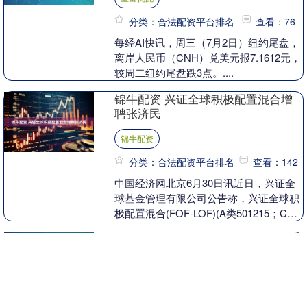
分类：合法配资平台排名
查看：76
每经AI快讯，周三（7月2日）纽约尾盘，
离岸人民币（CNH）兑美元报7.1612元，
较周二纽约尾盘跌3点。....
锦牛配资 兴证全球积极配置混合增
聘张济民
锦牛配资
分类：合法配资平台排名
查看：142
中国经济网北京6月30日讯近日，兴证全
球基金管理有限公司公告称，兴证全球积
极配置混合(FOF-LOF)(A类501215；C类
013786)增聘基金经理张济民。....
富灯网 郑州煤电（600121）6月27
日主力资金净买入1999.78万元
富灯网
分类：合法配资平台排名
查看：99