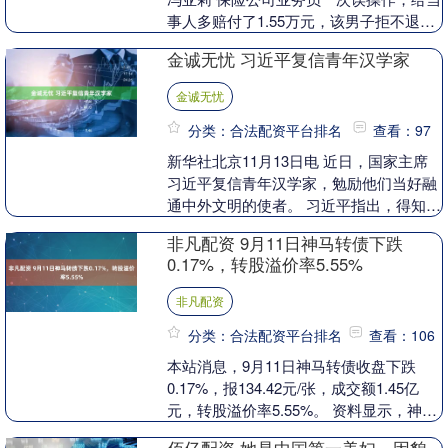
事人多赔付了1.55万元，该男子拒不退
回，法院开庭后，他既不到庭，也不肯全
金诚无忧 习近平复信青年汉学家
额退....
金诚无忧
分类：合法配资平台排名
查看：97
新华社北京11月13日电 近日，国家主席
习近平复信青年汉学家，勉励他们当好融
通中外文明的使者。 习近平指出，得知你
们喜欢中文、热爱中国文化，在促进汉学
非凡配资 9月11日神马转债下跌
研究和文明....
0.17%，转股溢价率5.55%
非凡配资
分类：合法配资平台排名
查看：106
本站消息，9月11日神马转债收盘下跌
0.17%，报134.42元/张，成交额1.45亿
元，转股溢价率5.55%。 资料显示，神马
转债信用级别为“AAA”，债券期....