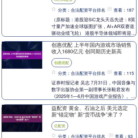
分类：合法配资平台排名
查看：187
（原标题：港股迎SiC龙头天岳先进：8英
寸量产加速全球版图扩张，AI+AR双赛道
驱动业绩飞轮） 港股半导体领域即将迎来
又一龙头。 山东天岳先进科技股份有限公
创惠优配 上半年国内游戏市场销售
司(....
收入1680亿元 创同期历史新高
创惠优配
分类：合法配资平台排名
查看：115
证券时报记者 吴志 7月31日，中国音像与
数字出版协会第一副理事长张毅君发布
《2025年1—6月中国游戏产业报告》。报
告显示，2025年上半年，国内游戏市场实
益配资 黄金、石油之后 美元选定
际....
新“锚定物” 新“货币战争”来了？
亿配资
分类：合法配资平台排名
查看：93