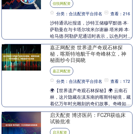
信悦网配资
分类：合法配资平台排名
查看：216
沙特通讯社报道，沙特王储穆罕默德·本·
萨勒曼在与卡塔尔埃米尔谢赫·塔米姆·本·
哈马德·阿勒萨尼通话时表示，以色列对多
哈的袭击是“犯罪行为”，“公然违反”国际
嘉正网配资 世界遗产奇观石林探
法。....
秘，喀斯特地貌千年奇峰林立，神
秘面纱今日揭晓
嘉正网配资
分类：合法配资平台排名
查看：172
🌍【世界遗产奇观石林探秘】🌍 云南石
林，这片隐藏在滇东南的喀斯特秘境，藏
着亿万年时光雕刻的奇幻故事。奇峰如
剑，石海如潮，这里不仅是大自然的指
启天配资 博济医药：FCZR获临床
纹，更是彝族撒尼人世....
试验批准
启天配资