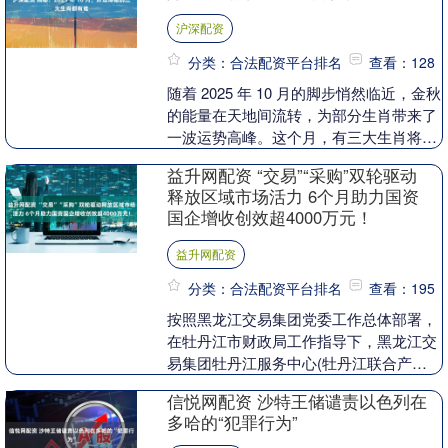
沪深配资
分类：合法配资平台排名
查看：128
随着 2025 年 10 月的脚步悄然临近，金秋
的能量在天地间流转，为部分生肖带来了
一波运势高峰。这个月，有三大生肖将被
好运紧紧簇拥，在事业、财运、感情等多
益升网配资 “交易”“采购”双轮驱动
方面....
释放区域市场活力 6个月助力国资
国企增收创效超4000万元！
益升网配资
分类：合法配资平台排名
查看：195
按照黑龙江交易集团党委工作总体部署，
在牡丹江市财政局工作指导下，黑龙江交
易集团牡丹江服务中心(牡丹江联合产权
交易有限公司)自今年初实体化运营以
信悦网配资 沙特王储谴责以色列在
来，充分发挥“零距....
多哈的“犯罪行为”