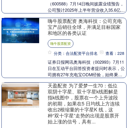
（600588）7月14日晚间披露业绩预告，
公司预计2025年上半年营业收入35.6亿元
到36.4亿元，同比下降6.4%到4.3%....
嗨牛股票配资 奥海科技：公司充电
宝产品销往全球，并满足目标国家
和地区的各类认证
嗨牛股票配资
分类：合法配资平台排名
查看：228
证券日报网讯奥海科技（002993）7月11
日在互动平台回答投资者提问时表示，公
司拥有27年充电宝ODM经验，始终秉承
品质安全第一的理念，为客户提供高品质
天盈配资 为了爱梦一生70：低位
安全性....
双阴十字星、双十字星k线图解是
指k线图中，股票在一个上升波段
的初期，如果在5 日均线上方连续
收出2根缩量的十字星K 线，这
种“双十字星”走势的出现是股票开
始上涨的信号，具有...