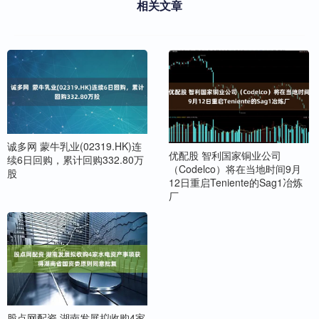
相关文章
诚多网 蒙牛乳业(02319.HK)连
优配股 智利国家铜业公司
续6日回购，累计回购332.80万
（Codelco）将在当地时间9月
股
12日重启Teniente的Sag1冶炼
厂
股点网配资 湖南发展拟收购4家