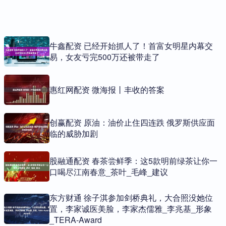
牛鑫配资 已经开始抓人了！首富女明星内幕交
易，女友亏完500万还被带走了
惠红网配资 微海报丨丰收的答案
创赢配资 原油：油价止住四连跌 俄罗斯供应面
临的威胁加剧
股融通配资 春茶尝鲜季：这5款明前绿茶让你一
口喝尽江南春意_茶叶_毛峰_建议
东方财通 徐子淇参加剑桥典礼，大合照没她位
置，李家诚医美脸，李家杰儒雅_李兆基_形象
_TERA-Award