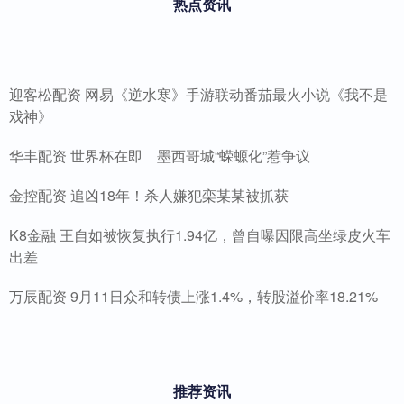
热点资讯
迎客松配资 网易《逆水寒》手游联动番茄最火小说《我不是
戏神》
华丰配资 世界杯在即 墨西哥城“蝾螈化”惹争议
金控配资 追凶18年！杀人嫌犯栾某某被抓获
K8金融 王自如被恢复执行1.94亿，曾自曝因限高坐绿皮火车
出差
万辰配资 9月11日众和转债上涨1.4%，转股溢价率18.21%
推荐资讯