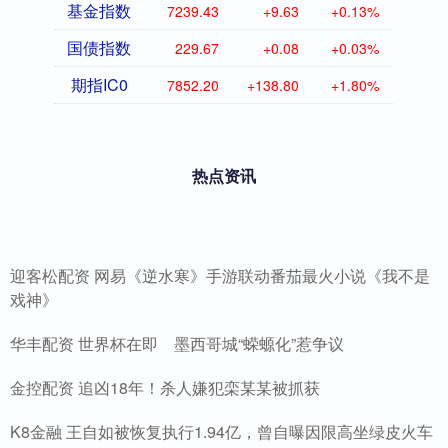
基金指数
7239.43
+9.63
+0.13%
国债指数
229.67
+0.08
+0.03%
期指IC0
7852.20
+138.80
+1.80%
热点资讯
迎客松配资 网易《逆水寒》手游联动番茄最火小说《我不是
戏神》
华丰配资 世界杯在即 墨西哥城“蝾螈化”惹争议
金控配资 追凶18年！杀人嫌犯栾某某被抓获
K8金融 王自如被恢复执行1.94亿，曾自曝因限高坐绿皮火车