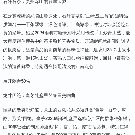
石阡苔茶：贵州深山的翡翠宝藏
在云雾缭绕的武陵山脉深处，石阡苔茶以“三绿透三黄”的独特品
质闻名——干茶翠绿、汤色清绿、叶底嫩绿，冲泡时却会泛起金
黄的光晕。酷发2024雨明前新绿茶叶采用传统手工炒青工艺，最
大程度锁住芽头中的茶多酚和芳香物质。开罐瞬间就能闻到明显
的板栗香，这是高品质明前茶的标志性特征。建议用85℃山泉水
冲泡，第一泡15秒出汤，茶汤入口如丝绸般顺滑，回甘中带着淡
淡的海苔鲜香，特别适合搭配清淡的江南点心
展开剩余59%
龙井四绝：皇茅礼盒里的春日交响曲
懂茶的老饕都知道，真正的西湖龙井必须具备“色翠、香郁、味
醇、形美”四绝。皇茅2023新茶礼盒严选核心产区的群体种茶树，
由30年经验的制茶师遵循“抖、搭、拓、捺”古法炒制。特别值得
一提的是其中的“雀舌”，每500克需要采摘6-8万颗单芽，冲泡时