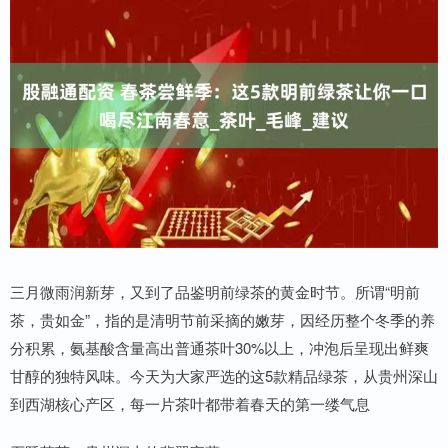
三月微雨润新芽，又到了品鉴明前绿茶的黄金时节。所谓“明前
茶，贵如金”，指的是清明节前采摘的嫩芽，因经历整个冬季的养
分积累，氨基酸含量高出普通茶叶30%以上，冲泡后呈现出鲜爽
甘醇的独特风味。今天为大家严选的这5款精品绿茶，从贵州深山
到西湖核心产区，每一片茶叶都带着春天的第一缕气息