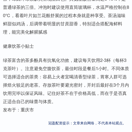
普通绿茶的三倍。冲泡时建议使用直筒玻璃杯，水温严格控制在8
0℃，看着叶片如兰花般舒展的过程本身就是种享受。茶汤滋味
鲜甜似鸡汤，后调带着明显的甘蔗甜香，特别适合搭配海鲜料
理，能完美化解腥腻感
健康饮茶小贴士
绿茶富含的茶多酚具有抗氧化功效，建议每天饮用2-3杯（每杯3
克茶叶）。注意避免空腹饮茶，最佳时段是餐后1小时。不同体质
可选择适合的茶类：容易上火者宜喝清香型绿茶，胃寒人群可选
择焙火较足的老茶。存放茶叶要避光密封，开封后最好在3个月内
饮用完毕以保证风味。记住好茶不在于价格高低，而在于是否真
正适合自己的味蕾与体质。
发布于：重庆市
冠盈配资提示：文章来自网络，不代表本站观点。