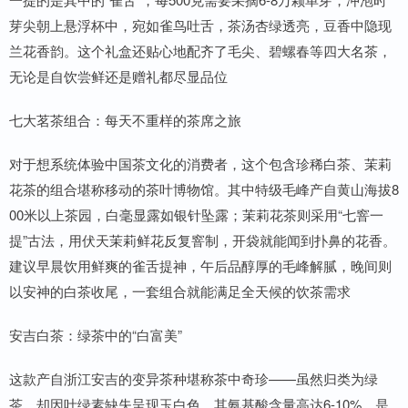
芽尖朝上悬浮杯中，宛如雀鸟吐舌，茶汤杏绿透亮，豆香中隐现
兰花香韵。这个礼盒还贴心地配齐了毛尖、碧螺春等四大名茶，
无论是自饮尝鲜还是赠礼都尽显品位
七大茗茶组合：每天不重样的茶席之旅
对于想系统体验中国茶文化的消费者，这个包含珍稀白茶、茉莉
花茶的组合堪称移动的茶叶博物馆。其中特级毛峰产自黄山海拔8
00米以上茶园，白毫显露如银针坠露；茉莉花茶则采用“七窨一
提”古法，用伏天茉莉鲜花反复窨制，开袋就能闻到扑鼻的花香。
建议早晨饮用鲜爽的雀舌提神，午后品醇厚的毛峰解腻，晚间则
以安神的白茶收尾，一套组合就能满足全天候的饮茶需求
安吉白茶：绿茶中的“白富美”
这款产自浙江安吉的变异茶种堪称茶中奇珍——虽然归类为绿
茶，却因叶绿素缺失呈现玉白色。其氨基酸含量高达6-10%，是