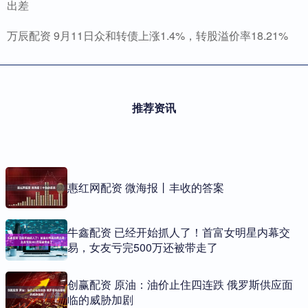
出差
万辰配资 9月11日众和转债上涨1.4%，转股溢价率18.21%
推荐资讯
惠红网配资 微海报丨丰收的答案
牛鑫配资 已经开始抓人了！首富女明星内幕交
易，女友亏完500万还被带走了
创赢配资 原油：油价止住四连跌 俄罗斯供应面
临的威胁加剧