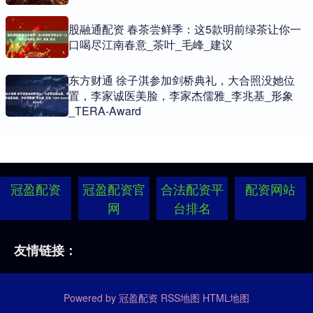
股融通配资 春茶尝鲜季：这5款明前绿茶让你一
口喝尽江南春意_茶叶_毛峰_建议
东方财通 徐子淇参加剑桥典礼，大合照没她位
置，李家诚医美脸，李家杰儒雅_李兆基_形象
_TERA-Award
冠盈配资
冠盈配资官
合法配资平
配资网站
网
台排名
友情链接：
Powered by
冠盈配资
RSS地图
HTML地图