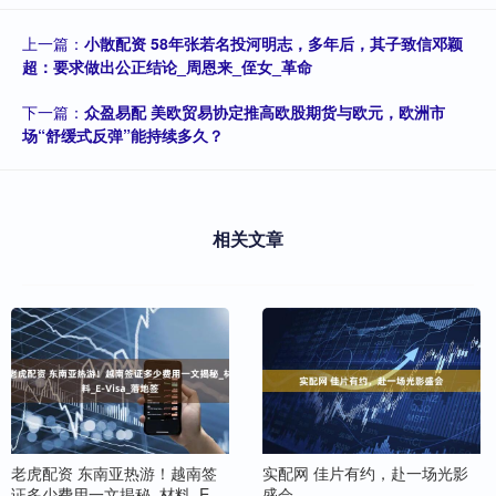
上一篇：
小散配资 58年张若名投河明志，多年后，其子致信邓颖
超：要求做出公正结论_周恩来_侄女_革命
下一篇：
众盈易配 美欧贸易协定推高欧股期货与欧元，欧洲市
场“舒缓式反弹”能持续多久？
相关文章
老虎配资 东南亚热游！越南签
实配网 佳片有约，赴一场光影
证多少费用一文揭秘_材料_E-
盛会