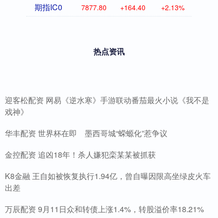
期指IC0
7877.80
+164.40
+2.13%
热点资讯
迎客松配资 网易《逆水寒》手游联动番茄最火小说《我不是
戏神》
华丰配资 世界杯在即 墨西哥城“蝾螈化”惹争议
金控配资 追凶18年！杀人嫌犯栾某某被抓获
K8金融 王自如被恢复执行1.94亿，曾自曝因限高坐绿皮火车
出差
万辰配资 9月11日众和转债上涨1.4%，转股溢价率18.21%