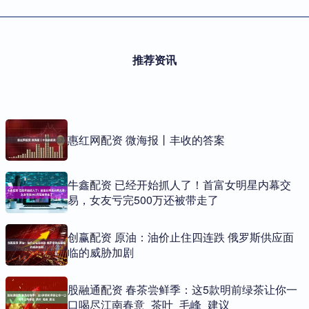
推荐资讯
惠红网配资 微海报丨丰收的答案
牛鑫配资 已经开始抓人了！首富女明星内幕交
易，女友亏完500万还被带走了
创赢配资 原油：油价止住四连跌 俄罗斯供应面
临的威胁加剧
股融通配资 春茶尝鲜季：这5款明前绿茶让你一
口喝尽江南春意_茶叶_毛峰_建议