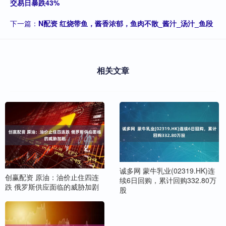
交易日暴跌43%
下一篇：
N配资 红烧带鱼，酱香浓郁，鱼肉不散_酱汁_汤汁_鱼段
相关文章
诚多网 蒙牛乳业(02319.HK)连
创赢配资 原油：油价止住四连
续6日回购，累计回购332.80万
跌 俄罗斯供应面临的威胁加剧
股