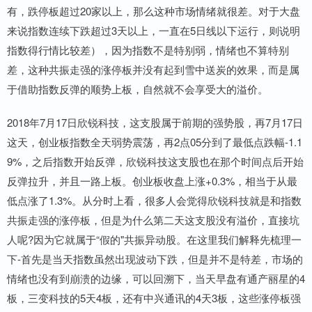
有，跌停板超过20家以上，那么这种市场情绪就很差。对于大盘
来说指数连续下跌超过3天以上，一直在5日线以下运行，则说明
指数得行情比较差），因为指数不是特别弱，情绪也不算特别
差，这种共振走强的涨停板并没有起到雪中送炭的效果，而是属
于借助指数反弹的顺势上板，自然就不会享受大的溢价。
2018年7月17日欣锐科技，这支股属于前期的强势股，再7月17日
这天，创业板指数全天弱势震荡，再2点05分到了最低点跌幅-1.1
9%，之后指数开始反弹，欣锐科技这支股也在那个时间点后开始
反弹拉升，并且一路上板。创业板收盘上涨+0.3%，相当于从最
低点涨了1.3%。从分时上看，很多人会觉得欣锐科技就是和指数
共振走强的涨停板，但是为什么第二天这支股没有溢价，直接坑
人呢?因为它就属于“假的"共振异动股。在这里我们解释先梳理一
下-首先是当天指数虽然出现波动下跌，但是并不是特差，市场的
情绪也没有到崩溃的边缘，可以回溯下，当天早盘有通产丽星的4
板，三变科技的5天4板，还有中兴通讯的4天3板，这些涨停板强