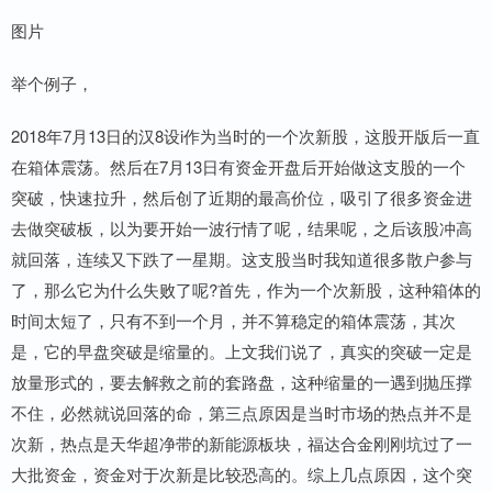
图片
举个例子，
2018年7月13日的汉8设i作为当时的一个次新股，这股开版后一直
在箱体震荡。然后在7月13日有资金开盘后开始做这支股的一个
突破，快速拉升，然后创了近期的最高价位，吸引了很多资金进
去做突破板，以为要开始一波行情了呢，结果呢，之后该股冲高
就回落，连续又下跌了一星期。这支股当时我知道很多散户参与
了，那么它为什么失败了呢?首先，作为一个次新股，这种箱体的
时间太短了，只有不到一个月，并不算稳定的箱体震荡，其次
是，它的早盘突破是缩量的。上文我们说了，真实的突破一定是
放量形式的，要去解救之前的套路盘，这种缩量的一遇到抛压撑
不住，必然就说回落的命，第三点原因是当时市场的热点并不是
次新，热点是天华超净带的新能源板块，福达合金刚刚坑过了一
大批资金，资金对于次新是比较恐高的。综上几点原因，这个突