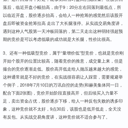
落后，临近开盘小幅抬高，由于9：20分左右回落到最低点，所
以临近开盘，股价逐步抬高，会给人一种抢筹的感觉然后该股开
盘后即被资金抢筹拉高 走出了大长腿涨停。从实战交易角度讲，
遇到这种人气股第一天冲板回落的，第二天走出这种弱转强超预
期的竞价是可以考虑低吸的成功就是大长腿，性价比很高。
3、还有一种低吸型竞价，属于“量增价低”型竞价，也就是竞价刚
开始个股开的位置比较高，随着竞价的推意，成交量上来，但是
撮合的竞价逐渐走低。股价高开低走给人抛压越来越大的感觉，
这种通常就是不好的竞价，在实战很容易让人踩雷，需要规避举
个例子，2018年7月10日的万讯自控的走势(和赫美集体同一日，
配合下面2张图)，竞价开始阶段直接高开，但后续买入力量不
足，卖出资金占优，股价逐步下移，给人一种反包失败的诱多印
象，这种竞价就不太好，9点30后，该股也是低开低走，全天没
有反包。从实战交易角度讲，这种竞价就不适合参与了。