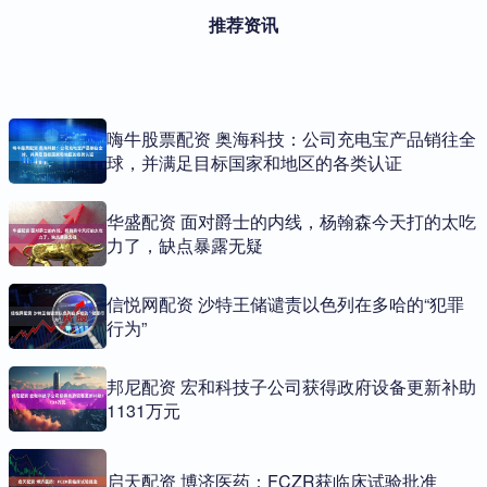
推荐资讯
嗨牛股票配资 奥海科技：公司充电宝产品销往全
球，并满足目标国家和地区的各类认证
华盛配资 面对爵士的内线，杨翰森今天打的太吃
力了，缺点暴露无疑
信悦网配资 沙特王储谴责以色列在多哈的“犯罪
行为”
邦尼配资 宏和科技子公司获得政府设备更新补助
1131万元
启天配资 博济医药：FCZR获临床试验批准