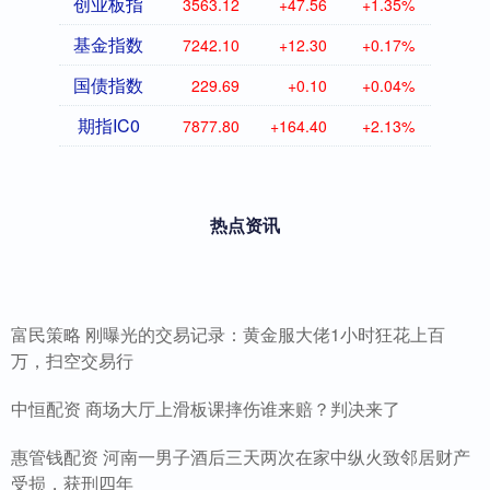
创业板指
3563.12
+47.56
+1.35%
基金指数
7242.10
+12.30
+0.17%
国债指数
229.69
+0.10
+0.04%
期指IC0
7877.80
+164.40
+2.13%
热点资讯
富民策略 刚曝光的交易记录：黄金服大佬1小时狂花上百
万，扫空交易行
中恒配资 商场大厅上滑板课摔伤谁来赔？判决来了
惠管钱配资 河南一男子酒后三天两次在家中纵火致邻居财产
受损，获刑四年