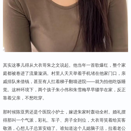
其实这事儿得从大衣哥朱之文说起。他当年一首歌爆红，整个家
庭都被卷进了流量漩涡。村里人天天举着手机堵在他家门口，亲
戚排队来借钱，甚至有人扛着梯子翻墙进院——就为拍他吃饭睡
觉。这种环境下，两个孩子朱小伟和朱雪梅早早辍学在家，反正
靠着父亲，不愁吃穿。
那时候陈亚男还是个医院小护士，嫁进朱家时轰动全村。婚礼摆
得那叫一个气派，彩礼、车子、房子全到位，大衣哥笑着给宾客
敬酒，心想儿子总算安稳了。谁知道这个儿媳脑子活，拉着老公