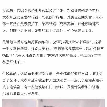
反观朱小伟呢？离婚没多久就又订了婚，新媳妇陈萌是个老师，
大衣哥这次更舍得花钱，彩礼照样给足。其实现在回头看，朱小
伟一直活在父亲庇护下，结不结婚、离不离异，对他影响都不
大。但陈亚男不同，她曾经站上过高处，如今落差太明显。
最近她直播时忽然提再婚条件，说“至少要找比朱家强的”，这话
一出立马被群嘲。好多人笑她：“当初靠运气攀高枝，现在倒挑三
拣四？”也有人说得更直白：“你站过朱家的高台，就以为全世界
都是平地了。”
但说真的，这场婚姻里谁都没赢。朱小伟依然依赖父母，陈亚男
丢了光环，大衣哥至今被全村人围观消费——连儿子结婚离婚都
成了连续剧。有一次他被堵在门口借钱，只能苦笑着锁门逃跑，
那背影看得人心里发涩。