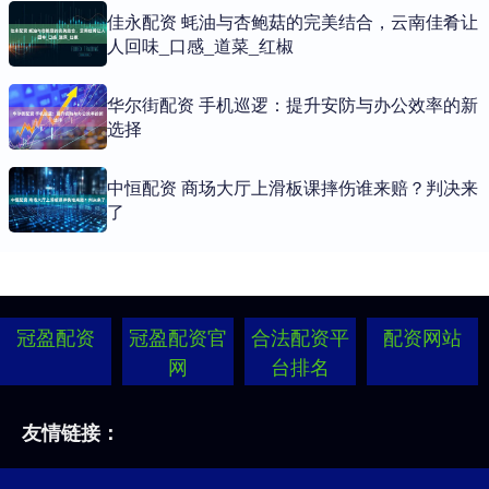
佳永配资 蚝油与杏鲍菇的完美结合，云南佳肴让
人回味_口感_道菜_红椒
华尔街配资 手机巡逻：提升安防与办公效率的新
选择
中恒配资 商场大厅上滑板课摔伤谁来赔？判决来
了
冠盈配资
冠盈配资官
合法配资平
配资网站
网
台排名
友情链接：