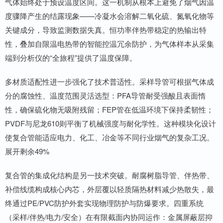
气体始终处于预设温度区间。这一机制从根本上避免了烟气因温
度骤降产生的结露现象——冷凝水会溶解二氧化硫、氮氧化物等
关键成分，导致监测数据失真。恒功率伴热带稳定的热输出特
性，叠加自限温电热带的智能控温冗余防护，为气体样本从采集
端到分析仪的“全旅程”提供了温度保障。
多材质适配性进一步强化了技术普适性。采样导管可根据气体成
分的腐蚀性、温度范围灵活选型：PFA导管耐受强酸且表面惰
性，确保硫化物无吸附残留；FEP管在低温环境下保持柔韧性；
PVDF与尼龙610则平衡了机械强度与耐化学性。这种模块化设计
使复合管能适应电力、化工、冶金等不同行业烟气的复杂工况。
展开剩余49%
复合管的集成化结构是另一技术突破。耐腐树脂导管、伴热带、
补偿线缆构成核心内芯，外层覆以轻质隔热材料减少热散失，最
终通过PE/PVC防护外套实现物理防护与防爆要求。四重系统
（采样/伴热/电力/安全）在有限截面内协同运作：金属屏蔽层抑