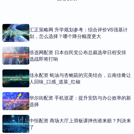
汇正策略网 升学规划参考：综合评价VS强基计
划，怎么选择？哪个降分幅度更大
倍选网配资 日本自民党公布总裁选举日程安排
选战即将打响
佳永配资 蚝油与杏鲍菇的完美结合，云南佳肴让
人回味_口感_道菜_红椒
华尔街配资 手机巡逻：提升安防与办公效率的新
选择
中恒配资 商场大厅上滑板课摔伤谁来赔？判决来
了