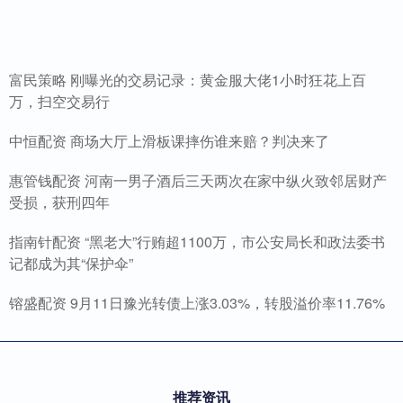
富民策略 刚曝光的交易记录：黄金服大佬1小时狂花上百
万，扫空交易行
中恒配资 商场大厅上滑板课摔伤谁来赔？判决来了
惠管钱配资 河南一男子酒后三天两次在家中纵火致邻居财产
受损，获刑四年
指南针配资 “黑老大”行贿超1100万，市公安局长和政法委书
记都成为其“保护伞”
镕盛配资 9月11日豫光转债上涨3.03%，转股溢价率11.76%
推荐资讯