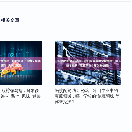
相关文章
西版柠檬鸡翅，鲜嫩多
蚂蚊配资 考研秘籍：冷门专业中的
馋～_酱汁_风味_道菜
宝藏领域，哪些学校的“隐藏明珠”等
你来挖掘？