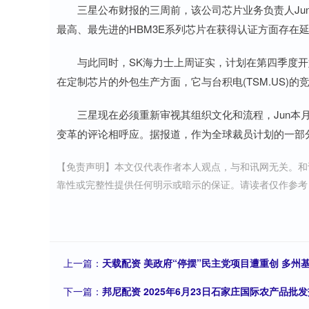
三星公布财报的三周前，该公司芯片业务负责人Jun 
最高、最先进的HBM3E系列芯片在获得认证方面存在
与此同时，SK海力士上周证实，计划在第四季度开始
在定制芯片的外包生产方面，它与台积电(TSM.US)
三星现在必须重新审视其组织文化和流程，Jun本
变革的评论相呼应。据报道，作为全球裁员计划的一部
【免责声明】本文仅代表作者本人观点，与和讯网无关。和
靠性或完整性提供任何明示或暗示的保证。请读者仅作参考，并请自行承
上一篇：
天载配资 美政府“停摆”民主党项目遭重创 多州
下一篇：
邦尼配资 2025年6月23日石家庄国际农产品批