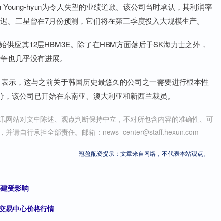
Young-hyun为令人失望的业绩道歉。该公司当时承认，其利润率
延迟。三星曾在7月份预测，它们将在第三季度投入大规模生产。
供应其12层HBM3E。除了在HBM方面落后于SK海力士之外，
的竞争也几乎没有进展。
月表示，这与之前关于韩国历史最悠久的公司之一需要进行根本性
分，该公司已开始在东南亚、澳大利亚和新西兰裁员。
讯网站对文中陈述、观点判断保持中立，不对所包含内容的准确性、可
担全部责任。邮箱：news_center@staff.hexun.com
冠盈配资提示：文章来自网络，不代表本站观点。
基建受影响
发交易中心价格行情